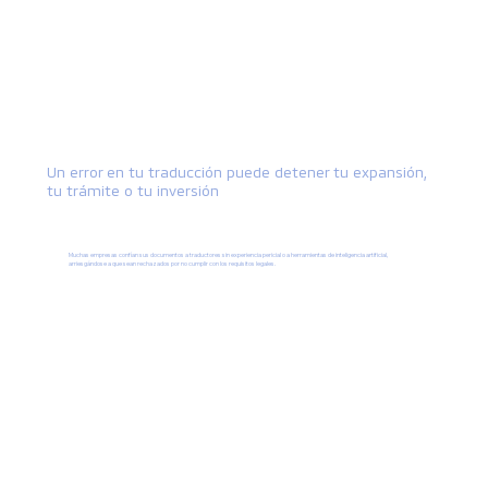
Un error en tu traducción puede detener tu expansión,
tu trámite o tu inversión
Muchas empresas confían sus documentos a traductores sin experiencia pericial o a herramientas de inteligencia artificial,
arriesgándose a que sean rechazados por no cumplir con los requisitos legales.