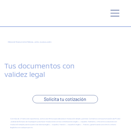
FIRMA DE TRADUCCIÓN PERICIAL · LEÓN, GUANAJUATO
Tus documentos con
validez
legal
Solicita tu cotización
Con más de 25 años de experiencia, somos una firma especializada en traducción simple y pericial. Contamos con la autorización del Poder
Judicial del Estado de Guanajuato para hacer traducciones en las combinaciones inglés ↔ español. Asimismo, ofrecemos soluciones en
traducción simple para los pares de idiomas inglés ↔ español, francés ↔ español e inglés ↔ francés, garantizando un estricto criterio
lingüístico en cada proyecto.