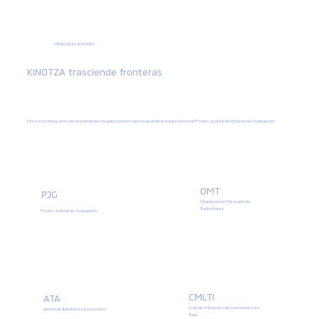
ORAGANIZACIONES
KINOTZA trasciende fronteras
Kinotza forma parte de las principales organizaciones que respaldan la traducción en el Poder Judicial del Estado de Guanajuato.
OMT
PJG
Organización Mexicana de
Traductores
Poder Judicial de Guanajuato
CMLTI
ATA
Colegio Mexicano de Licenciados en
American Translators Association
Trad.