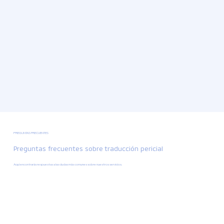
PREGUNTAS FRECUENTES
Preguntas frecuentes sobre
traducción
pericial
Aquí encontrarás respuestas a las dudas más comunes sobre nuestros servicios.