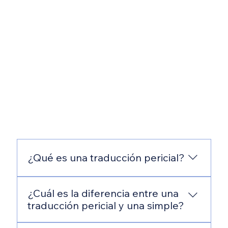
¿Qué es una traducción pericial?
Es una traducción con carácter oficial
¿Cuál es la diferencia entre una
realizada por un perito traductor autorizado
traducción pericial y una simple?
por una autoridad judicial (en nuestro caso, el
Poder Judicial del Estado de Guanajuato).
La diferencia radica en la implicación legal y