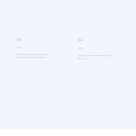
04
03
Revisión
Peritaje
Revisión a profundidad que detecta
Dictamen pericial con sello oficial, listo para
inconsistencias antes de certificar.
presentar.