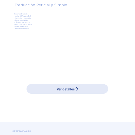
Traducción Pericial y Simple
Podemos traducir:
- Actas del Registro Civil
- Contratos y convenios
- Poderes notariales
- Títulos universitarios
- Contratos corporativos
- Manuales técnicos
- Expedientes clínicos
CÓMO TRABAJAMOS