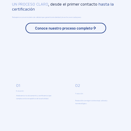
UN PROCESO CLARO
,
desde
el primer
contacto
hasta
la
certificación
Trabajamos con un modelo de calidad que garantiza la claridad y la certeza en cada paso.
01
02
Evaluación
Traducción
Analizamos tu documento y verificamos que
cumpla con los requisitos de la autoridad.
Traducción con rigor contextual, cultural y
terminológico.